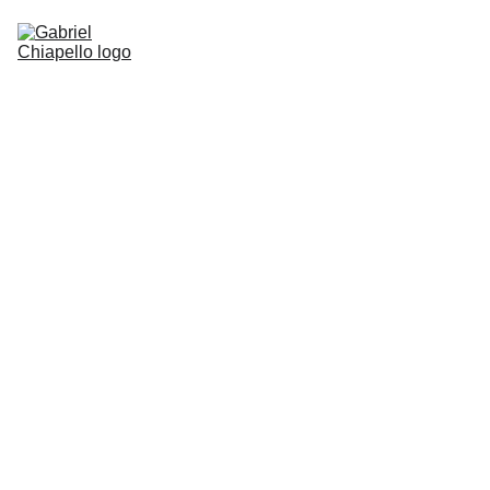
Accueil (DE)
Radel Music (DE)
Musique pour l'image (DE)
Groupes & formations (DE)
Collaborations (DE)
Presse (DE)
Contact (DE)
Actualités (DE)